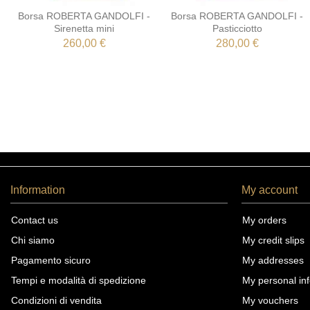
Borsa ROBERTA GANDOLFI -
Borsa ROBERTA GANDOLFI -
Sirenetta mini
Pasticciotto
260,00 €
280,00 €
Information
My account
Contact us
My orders
Chi siamo
My credit slips
Pagamento sicuro
My addresses
Tempi e modalità di spedizione
My personal inf
Condizioni di vendita
My vouchers