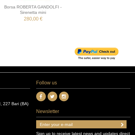
Borsa ROBERTA GANDOLFI -
Sirenetta mini
280,00 €
Follow us
 227 Bari (BA)
Newsletter
Sign up to receive latest news and updates direct