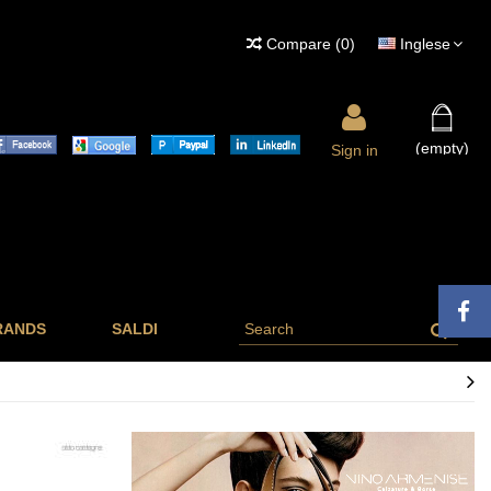
Compare
(
0
)
Inglese
(empty)
Sign in
RANDS
SALDI