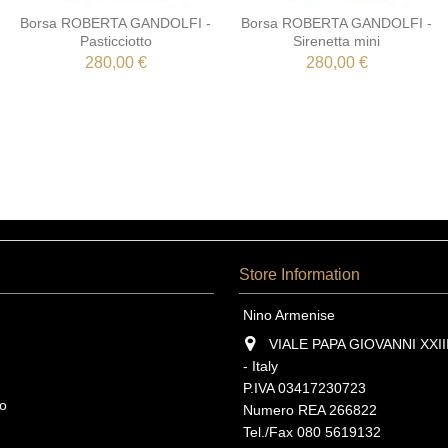
Borsa ROBERTA GANDOLFI -
Borsa ROBERTA GANDOLFI -
Pasticciotto
Sirenetta mini
280,00 €
280,00 €
Store Information
Nino Armenise
VIALE PAPA GIOVANNI XXIII,
- Italy
P.IVA 03417230723
o
Numero REA 266822
Tel./Fax 080 5619132