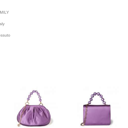
MILY
taly
essuto