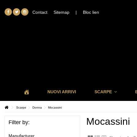
Contact
Sitemap
|
Bloc lien
NUOVI ARRIVI
SCARPE
Scarpe
Donna
Mocassini
Mocassini
Filter by:
Manufacturer