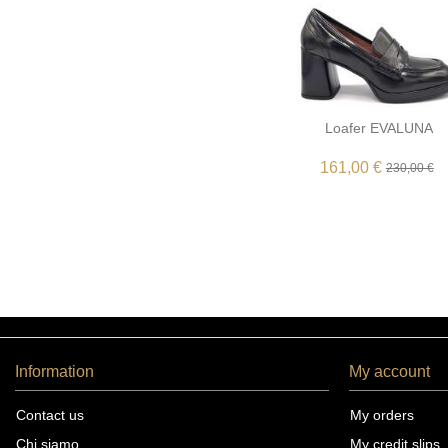
Loafer EVALUNA
161,00 €
230,00 €
Information
My account
Contact us
My orders
Chi siamo
My credit slips