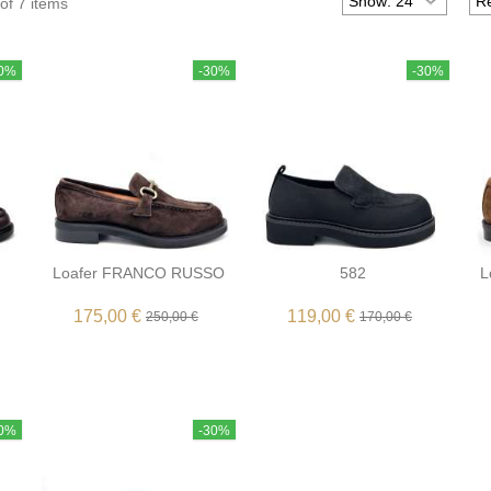
of 7 items
30%
-30%
-30%
Loafer FRANCO RUSSO
582
L
175,00 €
119,00 €
250,00 €
170,00 €
30%
-30%