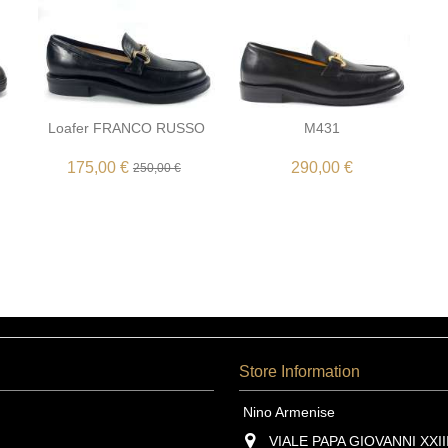
Loafer FRANCO RUSSO
M431
175,00 €
290,00 €
250,00 €
Store Information
Nino Armenise
VIALE PAPA GIOVANNI XXIII,