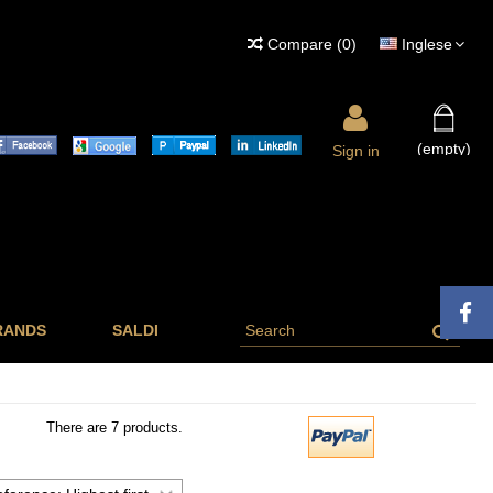
Compare
(
0
)
Inglese
(empty)
Sign in
RANDS
SALDI
There are 7 products.