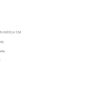
N K00314 CM
taly
elle
M