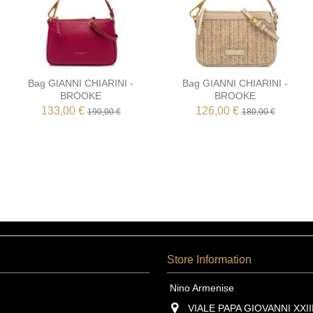
Bag GIANNI CHIARINI -
Bag GIANNI CHIARINI -
BROOKE
BROOKE
133,00 €
126,00 €
190,00 €
180,00 €
Store Information
Nino Armenise
VIALE PAPA GIOVANNI XXIII,