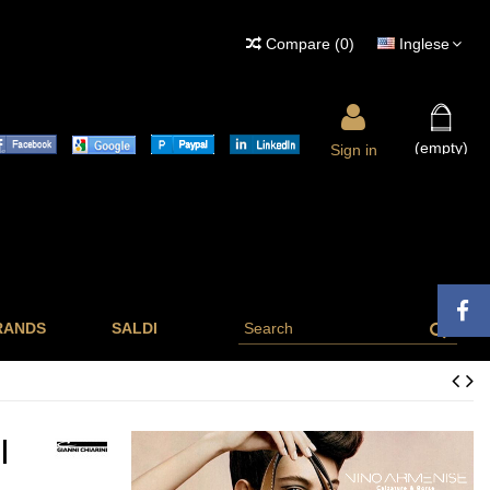
Compare
(
0
)
Inglese
(empty)
Sign in
RANDS
SALDI
I