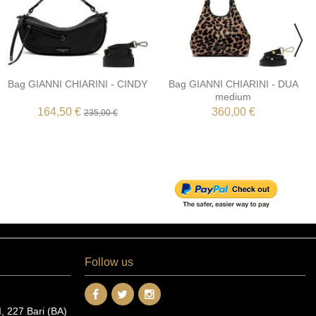
Bag GIANNI CHIARINI - CINDY
Bag GIANNI CHIARINI - DUA
medium
164,50 €
360,00 €
235,00 €
Follow us
 227 Bari (BA)